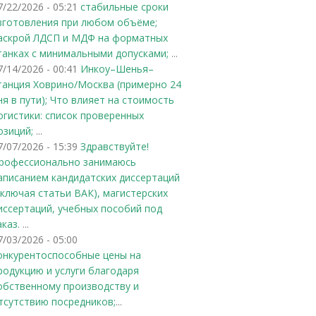
7/22/2026 - 05:21
стабильные сроки
зготовления при любом объёме;
аскрой ЛДСП и МДФ на форматных
танках с минимальными допусками;
...
7/14/2026 - 00:41
Инкоу–Шенья–
танция Ховрино/Москва (примерно 24
ня в пути); Что влияет на стоимость
огистики: список проверенных
озиций;
...
7/07/2026 - 15:39
Здравствуйте!
рофессионально занимаюсь
аписанием кандидатских диссертаций
включая статьи ВАК), магистерских
иссертаций, учебных пособий под
аказ.
...
7/03/2026 - 05:00
онкурентоспособные цены на
родукцию и услуги благодаря
обственному производству и
тсутствию посредников;
...