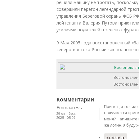
решили машину не трогать, поскольку
совершили перегон легендарной трёх
управления Береговой охраны ФСБ РФ
лейтенанта Валерия Путова приютили 
усилиями водителей в зелёных фуражка
9 Мая 2005 года восстановленный «За
северо-востока России как полноценн
Востоновлен
Востоновлен
Комментарии
Привет, я только
Emmaaress
получается прив
29 октября,
2025 - 05:09
меня? Напишите мн
же логин, я буду 
ответить