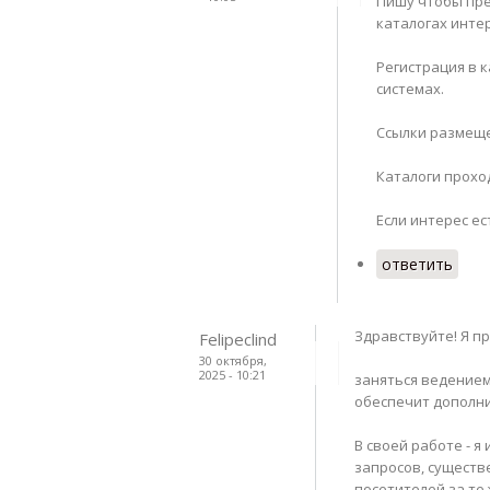
Пишу чтобы пре
каталогах инте
Регистрация в 
системах.
Ссылки размеще
Каталоги прохо
Если интерес есть
ответить
Здравствуйте! Я п
Felipeclind
30 октября,
2025 - 10:21
заняться ведением
обеспечит дополни
В своей работе - 
запросов, сущест
посетителей за те