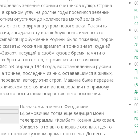
0
горелись зелёные огоньки счётчиков купюр. Страна
и
 в красном углу на долгие годы поселился зелёный
р
иотизм опустился до количества мятой зелёной
с
мы от этого дурмана утром нового века. Так жить
0
ссии, загадали в ту волшебную ночь, именно это
с
росыпайся! Пробуждение Родины было тяжёлым, порой
д
сказать: Россия не дремлет и точно знает, куда ей
л
 «Захар», несущий в своём кузове бремя памяти о
п
нах братьев и сестёр, строивших и отстоявших
0
ЗИС-5В образца 1944 года, восстановленный руками
П
 а точнее, последним из них, остававшимся в живых,
н
передали автору этих строк. Машина была передана
(
ехническом состоянии и использования по прямому
д
ического воспитания подрастающего поколения.
з
0
Познакомила меня с Феодосием
к
Ефремовичем тогда ещё ведущая моей
п
а
телепрограммы «Комбат» Ксения Шляховая.
с
Увидел я это авто впервые осенью, где-то
о
сом с полным кузовом ароматного сена. До весны