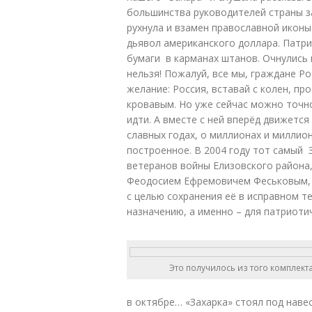
большинства руководителей страны за
рухнула и взамен православной иконы
дьявол американского доллара. Патр
бумаги в карманах штанов. Очнулись 
нельзя! Пожалуй, все мы, граждане Ро
желание: Россия, вставай с колен, п
кровавым. Но уже сейчас можно точно 
идти. А вместе с ней вперёд движется
славных годах, о миллионах и миллио
построенное. В 2004 году тот самый 
ветеранов войны Елизовского района,
Феодосием Ефремовичем Феськовым, 
с целью сохранения её в исправном т
назначению, а именно – для патриот
Это получилось из того комплект
в октябре… «Захарка» стоял под наве