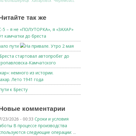
ть-Большерецк
Хабаровск
Черембасс
Читайте так же
-5 – я не «ПОЛУТОРКА», я «ЗАХАР»
ало пути
Бреста стартовал автопробег до
ропавловска-Камчатского
хар»: немного из истории.
пути к Бресту
Новые комментарии
7/23/2026 - 00:33
Сроки и условия
аботы В процессе производства
спользуются следующие операции:
...