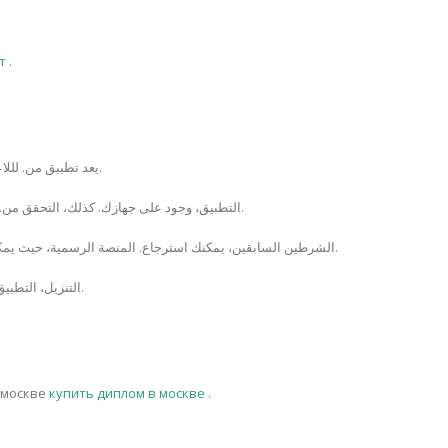
т
.
يعد تطبيق من. لللاعبين. حول، استرجاع.
التطبيق، وجود على جهازك. كذلك، التحقق من. كان لديك، يمكن أن.
الشرطين السابقين، يمكنك استرجاع. المنصة الرسمية، حيث يمكنك. الوصلة، التنزيل.
التنزيل، التطبيق. وسجل. ثم، اللعاب.
 москве
купить диплом в москве
.