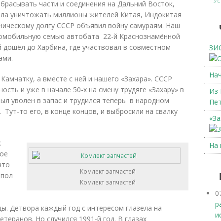
Ус
брасывать части и соединения на Дальний Восток,
ала уничтожать миллионы жителей Китая, Индокитая
зническому долгу СССР объявил войну самураям. Наш
втомобильную семью автобата 22-й Краснознамённой
й дошёл до Харбина, где участвовал в совместном
ЗИС
ами.
Нач
Камчатку, а вместе с ней и нашего «Захара». СССР
сть и уже в начале 50-х на смену трудяге «Захару» в
Из 
ыл уволен в запас и трудился теперь в народном
Пет
. Тут-то его, в конце концов, и выбросили на свалку
«За
к
На 
ое
что
Комлект запчастей
 пол
Комлект запчастей
0
р
ы. Детвора каждый год с интересом глазела на
и
етеранов. Но случился 1991-й год. В глазах