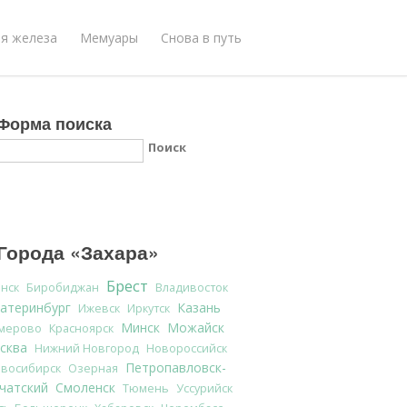
я железа
Мемуары
Снова в путь
Форма поиска
Поиск
Города «Захара»
Брест
нск
Биробиджан
Владивосток
катеринбург
Казань
Ижевск
Иркутск
Минск
Можайск
мерово
Красноярск
сква
Нижний Новгород
Новороссийск
Петропавловск-
восибирск
Озерная
чатский
Смоленск
Тюмень
Уссурийск