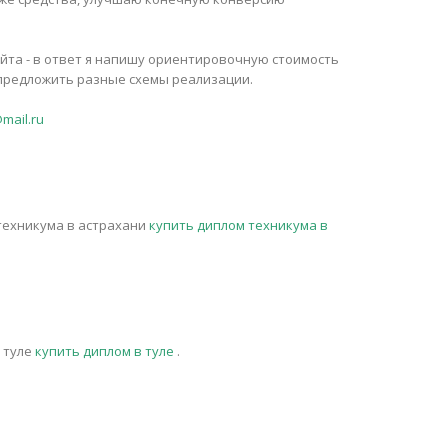
йта - в ответ я напишу ориентировочную стоимость
у предложить разные схемы реализации.
@mail.ru
техникума в астрахани
купить диплом техникума в
 туле
купить диплом в туле
.