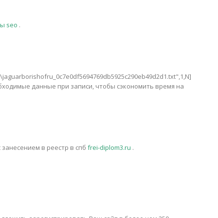
сы seo
.
ts\jaguarborishofru_0c7e0df5694769db5925c290eb49d2d1.txt",1,N]
бходимые данные при записи, чтобы сэкономить время на
 занесением в реестр в спб
frei-diplom3.ru
.