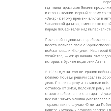
пере
где милитаристская Япония продолж
и стран Океании. Верный своему сою
«Захар» к этому времени влился в а
Чапаевской дивизии, вместе с которо
параде победителей над империалист
После войны дивизию перебросили на 
восстанавливал свою обороноспособно
войска пришли «Колуны». Наш герой б
хозяйстве, — аж до начала 70-х годов
истории: в бурные воды реки Авача.
В 1984 году пятеро ветеранов войны 
юбилею Победы решили сделать добр
дело. Пошли на реку и вытащили всё, 
осталось от ЗИСа, положили раму на
старого заброшенного ангара… И уже
весной 1985-го машина участвовала в
торжествах по случаю 40-летия Побед
нашего «Захара» и слушала рассказы в