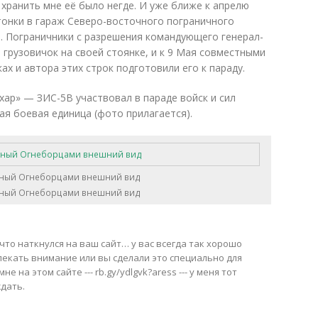
 хранить мне её было негде. И уже ближе к апрелю
тонки в гараж Северо-восточного пограничного
. Пограничники с разрешения командующего генерал-
грузовичок на своей стоянке, и к 9 Мая совместными
х и автора этих строк подготовили его к параду.
хар» — ЗИС-5В участвовал в параде войск и сил
ая боевая единица (фото прилагается).
ный Огнеборцами внешний вид
ный Огнеборцами внешний вид
 что наткнулся на ваш сайт… у вас всегда так хорошо
лекать внимание или вы сделали это специально для
е на этом сайте --- rb.gy/ydlgvk?aress --- у меня тот
ждать.