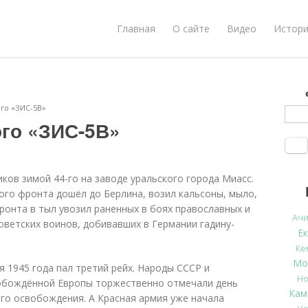
Главная
О сайте
Видео
Истори
го «ЗИС-5В»
ого «ЗИС-5В»
ков зимой 44-го на заводе уральского города Миасс.
кого фронта дошёл до Берлина, возил кальсоны, мыло,
 фронта в тыл увозил раненных в боях православных и
Ачи
оветских воинов, добивавших в Германии гадину-
Е
Ке
Мо
я 1945 года пал третий рейх. Народы СССР и
Но
обождённой Европы торжественно отмечали день
Кам
го освобождения. А Красная армия уже начала