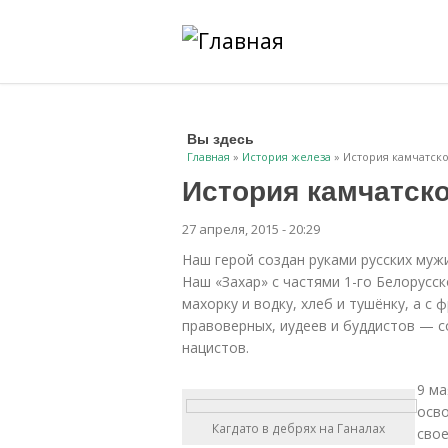
Вы здесь
Главная
»
История железа
» История камчатско
История камчатск
27 апреля, 2015 - 20:29
Наш герой создан руками русских мужи
Наш «Захар» с частями 1-го Белорусс
махорку и водку, хлеб и тушёнку, а с
правоверных, иудеев и буддистов — с
нацистов.
9 ма
осв
Кагдато в дебрях на Ганалах
свое