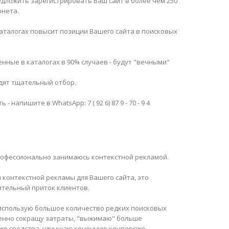
дложить зарегистрировать Ваш сайт в более чем 250
рнета.
каталогах повысит позиции Вашего сайта в поисковых
нные в каталогах в 90% случаев - будут "вечными"
дят тщательный отбор.
 - напишите в WhatsApp: 7 ( 92 6) 87 9 - 70 - 9 4
рофессионально занимаюсь контекстной рекламой.
 контекстной рекламы для Вашего сайта, это
тельный приток клиентов.
я использую большое количество редких поисковых
венно сокращу затраты, "выжимаю" больше
 же средства, улучшаю конечную конверсию