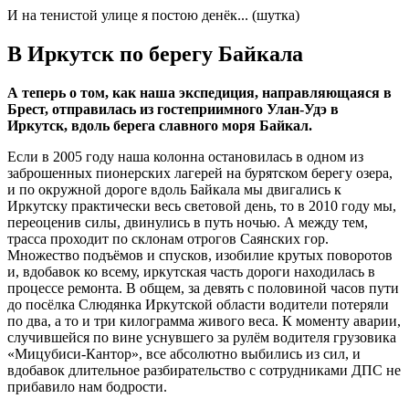
И на тенистой улице я постою денёк... (шутка)
В Иркутск по берегу Байкала
А теперь о том, как наша экспедиция, направляющаяся в
Брест, отправилась из гостеприимного Улан-Удэ в
Иркутск, вдоль берега славного моря Байкал.
Если в 2005 году наша колонна остановилась в одном из
заброшенных пионерских лагерей на бурятском берегу озера,
и по окружной дороге вдоль Байкала мы двигались к
Иркутску практически весь световой день, то в 2010 году мы,
переоценив силы, двинулись в путь ночью. А между тем,
трасса проходит по склонам отрогов Саянских гор.
Множество подъёмов и спусков, изобилие крутых поворотов
и, вдобавок ко всему, иркутская часть дороги находилась в
процессе ремонта. В общем, за девять с половиной часов пути
до посёлка Слюдянка Иркутской области водители потеряли
по два, а то и три килограмма живого веса. К моменту аварии,
случившейся по вине уснувшего за рулём водителя грузовика
«Мицубиси-Кантор», все абсолютно выбились из сил, и
вдобавок длительное разбирательство с сотрудниками ДПС не
прибавило нам бодрости.