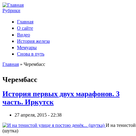
Рубрики
Главная
О сайте
Видео
История железа
Мемуары
Снова в путь
Главная
» Черембасс
Вы здесь
Черембасс
История первых двух марафонов. 3
часть. Иркутск
27 апреля, 2015 - 22:38
И на тенистой 
(шутка)