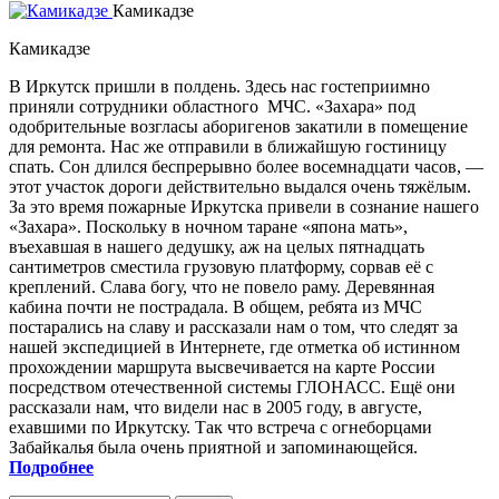
Камикадзе
Камикадзе
В Иркутск пришли в полдень. Здесь нас гостеприимно
приняли сотрудники областного МЧС. «Захара» под
одобрительные возгласы аборигенов закатили в помещение
для ремонта. Нас же отправили в ближайшую гостиницу
спать. Сон длился беспрерывно более восемнадцати часов, —
этот участок дороги действительно выдался очень тяжёлым.
За это время пожарные Иркутска привели в сознание нашего
«Захара». Поскольку в ночном таране «япона мать»,
въехавшая в нашего дедушку, аж на целых пятнадцать
сантиметров сместила грузовую платформу, сорвав её с
креплений. Слава богу, что не повело раму. Деревянная
кабина почти не пострадала. В общем, ребята из МЧС
постарались на славу и рассказали нам о том, что следят за
нашей экспедицией в Интернете, где отметка об истинном
прохождении маршрута высвечивается на карте России
посредством отечественной системы ГЛОНАСС. Ещё они
рассказали нам, что видели нас в 2005 году, в августе,
ехавшими по Иркутску. Так что встреча с огнеборцами
Забайкалья была очень приятной и запоминающейся.
Подробнее
about История первых двух марафонов. 3 часть.
Иркутск