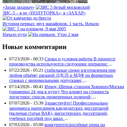
«Захар захарыч»
ЗИС-5 – я не «ПОЛУТОРКА», я «ЗАХАР»
История первых двух марафонов. 1 часть. Начало
Начало пути
Новые комментарии
07/23/2026 - 00:33
Сроки и условия работы В процессе
производства используются следующие операции:
...
07/22/2026 - 05:21
стабильные сроки изготовления при
любом объёме; раскрой ЛДСП и МДФ на форматных
станках с минимальными допусками;
...
07/14/2026 - 00:41
Инкоу–Шенья–станция Ховрино/Москва
(примерно 24 дня в пути); Что влияет на стоимость
логистики: список проверенных позиций;
...
07/07/2026 - 15:39
Здравствуйте! Профессионально
занимаюсь написанием кандидатских диссертаций
(включая статьи ВАК), магистерских диссертаций,
учебных пособий под заказ.
...
07/03/2026 - 05:00
конкурентоспособные цены на