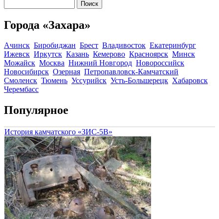
Поиск
Форма поиска
Города «Захара»
Ачинск
Биробиджан
Брест
Владивосток
Екатеринбург
Ижевск
Иркутск
Казань
Кемерово
Красноярск
Минск
Можайск
Москва
Нижний Новгород
Новороссийск
Новосибирск
Озерная
Петропавловск-Камчатский
Смоленск
Тюмень
Уссурийск
Усть-Большерецк
Хабаровск
Черембасс
Популярное
История камчатского «ЗИС-5В»