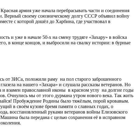
Красная армия уже начала перебрасывать части и соединения
ии. Верный своему союзническому долгу СССР объявил войну
есте с которой дошёл до Харбина, где участвовал в
ть и уже в начале 50-х на смену трудяге «Захару» в войска
го, в конце концов, и выбросили на свалку истории: в бурные
ось от ЗИСа, положили раму на пол старого заброшенного
глазела на нашего «Захара» и слушала рассказы ветеранов. Но
ла и взамен православной иконы в красном углу на долгие годы
ов. Очнулись мы от этого дурмана утром нового века. Так жить
осыпайся! Пробуждение Родины было тяжёлым, порой кровавым.
есущий в своём кузове бремя памяти о славных годах, о
года, восстановленный руками ветеранов войны Елизовского
 Машина была передана с целью сохранения её в исправном
поколения.