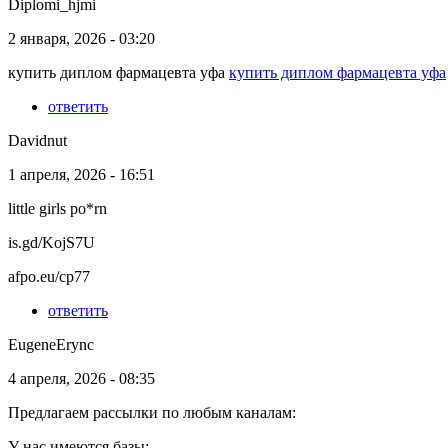
Diplomi_hjmi
2 января, 2026 - 03:20
купить диплом фармацевта уфа
купить диплом фармацевта уфа
ответить
Davidnut
1 апреля, 2026 - 16:51
little girls po*rn
is.gd/KojS7U
afpo.eu/cp77
ответить
EugeneErync
4 апреля, 2026 - 08:35
Предлагаем рассылки по любым каналам:
У нас имеются базы: