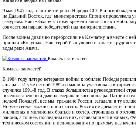
Кагдато в дебрях на Ганалах
9 мая 1945 года пал третий рейх. Народы СССР и освобождённ
на Дальний Восток, где милитаристская Япония продолжала 
самураям. Наш «Захар» к этому времени влился в автомобильну
совместном параде победителей над империалистами.
После войны дивизию перебросили на Камчатку, а вместе с ней
пришли «Колуны». Наш герой был уволен в запас и трудился теп
воды реки Авача.
Комлект запчастей
Комлект запчастей
В 1984 году пятеро ветеранов войны к юбилею Победы решили 
ангара… И уже весной 1985-го машина участвовала в торжества
случился 1991-й год. В глазах большинства руководителей стр
поселился зелёный дьявол американского доллара. Патриотизм 
нельзя! Пожалуй, все мы, граждане России, загадали в ту вол
Но уже сейчас можно точно сказать: Россия не дремлет и точно 
миллионах и миллионах братьев и сестёр, строивших и отстоя
района, а точнее, последним из них, остававшимся в живых, 
техническом состоянии и использования по прямому назначени