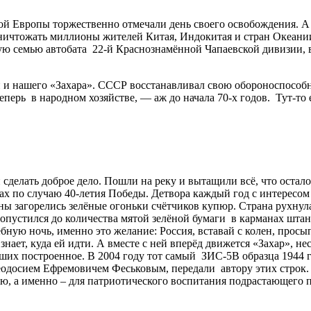
ой Европы торжественно отмечали день своего освобождения. А 
уничтожать миллионы жителей Китая, Индокитая и стран Океан
ю семью автобата 22-й Краснознамённой Чапаевской дивизии, вм
 и нашего «Захара». СССР восстанавливал свою обороноспособнос
ерь в народном хозяйстве, — аж до начала 70-х годов. Тут-то е
сделать доброе дело. Пошли на реку и вытащили всё, что остал
х по случаю 40-летия Победы. Детвора каждый год с интересом 
аны загорелись зелёные огоньки счётчиков купюр. Страна рухну
опустился до количества мятой зелёной бумаги в карманах штан
шебную ночь, именно это желание: Россия, вставай с колен, пр
знает, куда ей идти. А вместе с ней вперёд движется «Захар», н
вших построенное. В 2004 году тот самый ЗИС-5В образца 1944 
Феодосием Ефремовичем Феськовым, передали автору этих строк.
ю, а именно – для патриотического воспитания подрастающего 